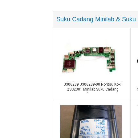
Suku Cadang Minilab & Suku 
Bagian Fuji Minilab
J306239 J306239-00 Noritsu Koki
QSS2301 Minilab Suku Cadang
Kontrol Lengan PCB
Hubungi sekarang