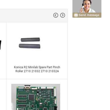
Bagian Doli Minilab
Konica R2 Minilab Spare Part Pinch
Roller 2710 21032 2710 21032A
271021032
Hubungi sekarang