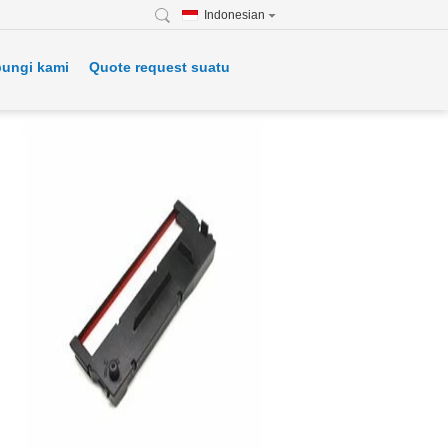
Indonesian
ungi kami
Quote request suatu
Suku Cadang Minilab
Noritsu