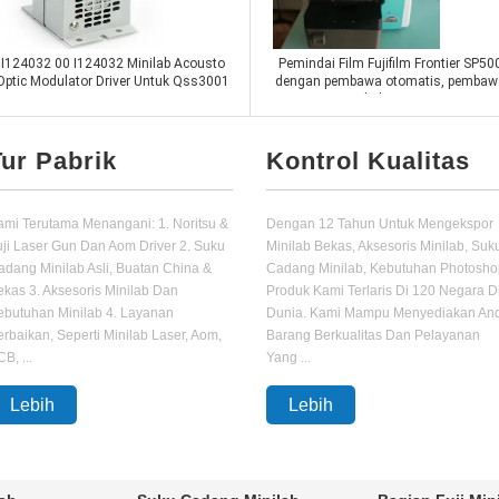
I124032 00 I124032 Minilab Acousto
Pemindai Film Fujifilm Frontier SP50
Optic Modulator Driver Untuk Qss3001
dengan pembawa otomatis, pembaw
3201
manual, dan Komputer
Laser Minilab
Hubungi sekarang
Hubungi sekarang
Tur Pabrik
Kontrol Kualitas
ami Terutama Menangani: 1. Noritsu &
Dengan 12 Tahun Untuk Mengekspor
uji Laser Gun Dan Aom Driver 2. Suku
Minilab Bekas, Aksesoris Minilab, Suk
adang Minilab Asli, Buatan China &
Cadang Minilab, Kebutuhan Photosho
ekas 3. Aksesoris Minilab Dan
Produk Kami Terlaris Di 120 Negara D
ebutuhan Minilab 4. Layanan
Dunia. Kami Mampu Menyediakan An
erbaikan, Seperti Minilab Laser, Aom,
Barang Berkualitas Dan Pelayanan
B, ...
Yang ...
Lebih
Lebih