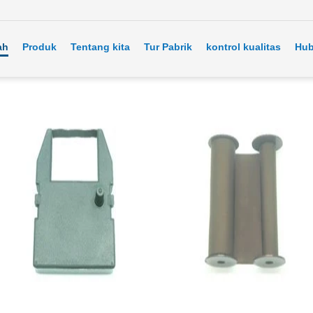
ah
Produk
Tentang kita
Tur Pabrik
kontrol kualitas
Hub
Suku Cadang Minilab