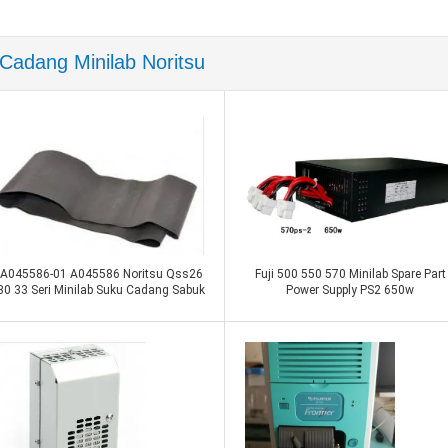
Cadang Minilab Noritsu
Bagian Konica Minilab
A045586-01 A045586 Noritsu Qss26
Fuji 500 550 570 Minilab Spare Part
30 33 Seri Minilab Suku Cadang Sabuk
Power Supply PS2 650w
Hijau
125C1059624B 125C1059624
Hubungi sekarang
Hubungi sekarang