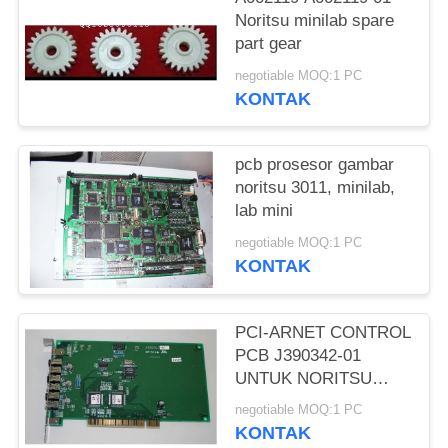
Noritsu minilab spare
part gear
negotiable MOQ:1 PC
KONTAK
pcb prosesor gambar
noritsu 3011, minilab,
lab mini
negotiable MOQ:1 PC
KONTAK
PCI-ARNET CONTROL
PCB J390342-01
UNTUK NORITSU
2901/3011 SERIES
negotiable MOQ:1 PC
KONTAK