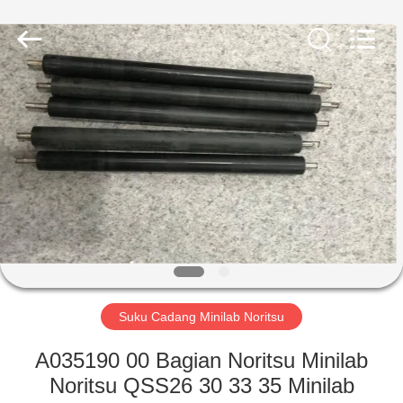
Tech
Limited.
All
Rights
Reserved.
Developed
by
ECER
RUMAH
PRODUK
TENTANG
KITA
TUR
PABRIK
Suku Cadang Minilab Noritsu
A035190 00 Bagian Noritsu Minilab
KONTROL
Noritsu QSS26 30 33 35 Minilab