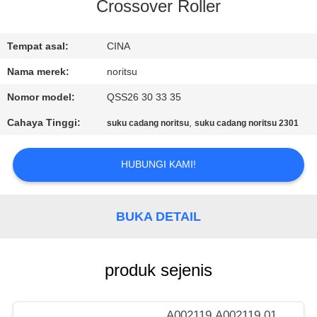
KUALITAS
Crossover Roller
HUBUNGI
Tempat asal:
CINA
KAMI
Nama merek:
noritsu
Nomor model:
QSS26 30 33 35
PERMINTAAN
Cahaya Tinggi:
,
suku cadang noritsu
suku cadang noritsu 2301
PENAWARAN
HUBUNGI KAMI!
SITEMAP
BUKA DETAIL
PRIVACY
POLICY
produk sejenis
A002119 A002119 01